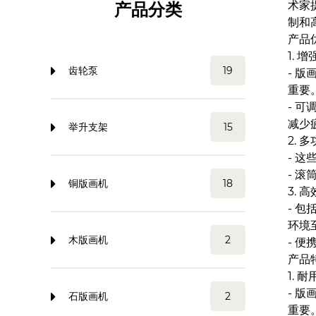
术家
产品分类
制和
产品
1. 
齿轮泵
19
- 
重要
- 
减少
举升支架
15
2. 
- 
- 
铜版画机
18
3. 
- 
环境
木版画机
2
- 
产品
1. 
- 
石版画机
2
重要