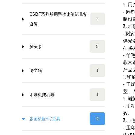
2. 
- 
CSBF系列船用手动比例流量复
1
制设
合阀
3. 
- 
供光
多头泵
5
4. 
- 
非常
产品
飞尘箱
1
1. 
- 
整、
印刷机摇动器
1
2. 
- 
效。
版画机配件/工具
10
3. 
- 
生移