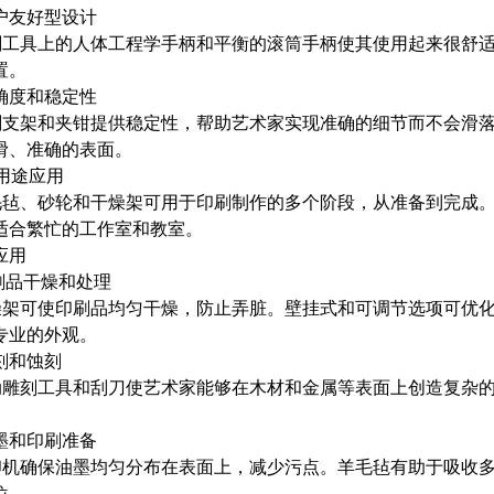
用户友好型设计
雕刻工具上的人体工程学手柄和平衡的滚筒手柄使其使用起来很舒
置。
准确度和稳定性
雕刻支架和夹钳提供稳定性，帮助艺术家实现准确的细节而不会滑
滑、准确的表面。
多用途应用
羊毛毡、砂轮和干​​燥架可用于印刷制作的多个阶段，从准备到完
适合繁忙的工作室和教室。
应用
印刷品干燥和处理
干燥架可使印刷品均匀干燥，防止弄脏。壁挂式和可调节选项可优
专业的外观。
雕刻和蚀刻
手动雕刻工具和刮刀使艺术家能够在木材和金属等表面上创造复杂
上墨和印刷准备
压印机确保油墨均匀分布在表面上，减少污点。羊毛毡有助于吸收
位。